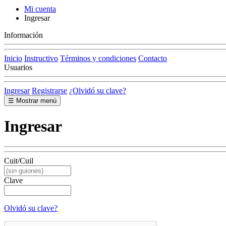
Mi cuenta
Ingresar
Información
Inicio
Instructivo
Términos y condiciones
Contacto
Usuarios
Ingresar
Registrarse
¿Olvidó su clave?
☰ Mostrar menú
Ingresar
Cuit/Cuil
Clave
Olvidó su clave?