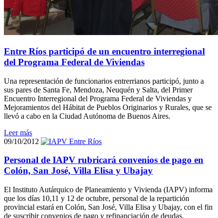
Entre Ríos participó de un encuentro interregional
del Programa Federal de Viviendas
Una representación de funcionarios entrerrianos participó, junto a
sus pares de Santa Fe, Mendoza, Neuquén y Salta, del Primer
Encuentro Interregional del Programa Federal de Viviendas y
Mejoramientos del Hábitat de Pueblos Originarios y Rurales, que se
llevó a cabo en la Ciudad Autónoma de Buenos Aires.
Leer más
09/10/2012
Personal de IAPV rubricará convenios de pago en
Colón, San José, Villa Elisa y Ubajay
El Instituto Autárquico de Planeamiento y Vivienda (IAPV) informa
que los días 10,11 y 12 de octubre, personal de la repartición
provincial estará en Colón, San José, Villa Elisa y Ubajay, con el fin
de suscribir convenios de pago y refinanciación de deudas.