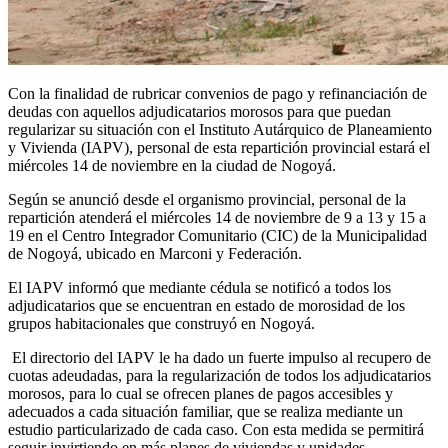
Con la finalidad de rubricar convenios de pago y refinanciación de
deudas con aquellos adjudicatarios morosos para que puedan
regularizar su situación con el Instituto Autárquico de Planeamiento
y Vivienda (IAPV), personal de esta repartición provincial estará el
miércoles 14 de noviembre en la ciudad de Nogoyá.
Según se anunció desde el organismo provincial, personal de la
repartición atenderá el miércoles 14 de noviembre de 9 a 13 y 15 a
19 en el Centro Integrador Comunitario (CIC) de la Municipalidad
de Nogoyá, ubicado en Marconi y Federación.
El IAPV informó que mediante cédula se notificó a todos los
adjudicatarios que se encuentran en estado de morosidad de los
grupos habitacionales que construyó en Nogoyá.
El directorio del IAPV le ha dado un fuerte impulso al recupero de
cuotas adeudadas, para la regularización de todos los adjudicatarios
morosos, para lo cual se ofrecen planes de pagos accesibles y
adecuados a cada situación familiar, que se realiza mediante un
estudio particularizado de cada caso. Con esta medida se permitirá
seguir invirtiendo en más planes de viviendas y unidades