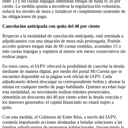
entre 13 y 60 cuotas impagas obtendrán rebajas de hasta el 20 por
ciento. La medida apunta a incentivar la regularización voluntaria,
reducir los niveles de mora y fortalecer el cumplimiento sostenido de
las obligaciones de pago.
Cancelación anticipada con quita del 40 por ciento
Respecto a la modalidad de cancelación anticipada, está orientada a
adjudicatarios con una situación de mora más prolongada. Podrán
acceder quienes tengan más de 60 cuotas emitidas, acumulen 15 o
más cuotas impagas y registren al menos seis meses consecutivos sin
realizar pagos.
En estos casos, el IAPV ofrecerá la posibilidad de cancelar la deuda
mediante de manera digital, por medio del portal Mi Cuenta que se
encuentra disponible en la página web oficial de IAPV. Cada
adjudicatario deberá descargar su correspondiente boleta y abonar la
misma en cualquier medio de pago habilitado. Quienes accedan bajo
esta modalidad, no necesitarán realizar trámites presenciales,
obtendrán un descuento del 40 por ciento sobre la deuda vencida y
los intereses generados; el capital financiado no estará sujeto a
quita.
Con esta medida, el Gobierno de Entre Ríos, a través del IAPV,
continúa impulsando acciones destinadas a brindar soluciones a las
familias adjudicatarias de programas habitacionales, favoreciendo la