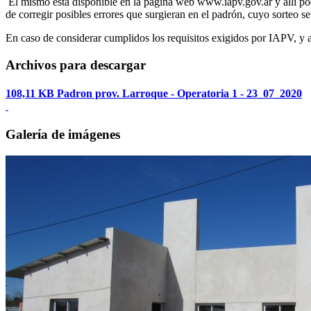
El mismo está disponible en la página web www.iapv.gov.ar y allí podr
de corregir posibles errores que surgieran en el padrón, cuyo sorteo se 
En caso de considerar cumplidos los requisitos exigidos por IAPV, y au
Archivos para descargar
108,11 KB
Padron prov. Larroque - Operatoria 1 - 23_07_2020
Galería de imágenes