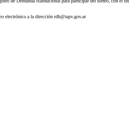
istro de Demanda Habitacional para participar del sorteo, con el fin
reo electrónico a la dirección rdh@iapv.gov.ar