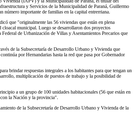
o Vivienda (IAPV) y la Municipalidad de Paraná, el titular del
Infraestructura y Servicios de la Municipalidad de Paraná, Guillermo
n número importante de familias en la capital entrerriana.
ndicó que "originalmente las 56 viviendas que están en plena
d cloacal municipal. Luego se desarrollaron dos proyectos
ma Federal de Urbanización de Villas y Asentamientos Precarios que
 través de la Subsecretaría de Desarrollo Urbano y Vivienda que
 continúa por Hernandarias hasta la red que pasa por Gobernador
para brindar respuestas integrales a los habitantes para que tengan un
arrollo, multiplicación de puestos de trabajo y la posibilidad de
 principio a un grupo de 100 unidades habitacionales (56 que están en
 con la Nación y la provincia".
ciamiento de la Subsecretaría de Desarrollo Urbano y Vivienda de la