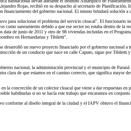
ica habitacional llevan adelante el Instituto Autárquico de Planeamient
 Alejandro Rojas, recibió en su despacho al secretario de Planificación, 
on financiamiento del gobierno nacional. El mismo brindará solución a u
tuvo para solucionar el problema del servicio cloacal". El funcionario i
os como saneamiento debido a que ese sector no estaba dentro de la re
os data de junio de 2011 y otro de 98 viviendas incluidas en el Progra
ombeo en Hernandarias y Tibiletti".
r se desarrolló un nuevo proyecto financiado por el gobierno nacional a
rucción de un conducto que nace en calle Caputo, sigue por Tibiletti y
obierno nacional, la administración provincial y el municipio de Paraná 
stra clara de que estamos en el camino correcto, que significa mayor des
ó en la concreción de un colector cloacal que viene a dar respuestas en
osible habilitarlas si no se hacía este trabajo que encaramos en conjunto
ivo conforme al diseño integral de la ciudad y el IAPV obtuvo el finan