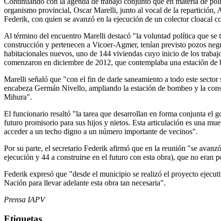
Continuando con la agenda de trabajo conjunto que en materia de polít
organismo provincial, Oscar Marelli, junto al vocal de la repartición,
Federik, con quien se avanzó en la ejecución de un colector cloacal c
Al término del encuentro Marelli destacó "la voluntad política que se 
construcción y pertenecen a Vicoer-Agmer, tenían previsto pozos negr
habitacionales nuevos, uno de 144 viviendas cuyo inicio de los trabaj
comenzaron en diciembre de 2012, que contemplaba una estación de b
Marelli señaló que "con el fin de darle saneamiento a todo este secto
encabeza Germán Nivello, ampliando la estación de bombeo y la const
Mihura".
El funcionario resaltó "la tarea que desarrollan en forma conjunta el g
futuro promisorio para sus hijos y nietos. Esta articulación es una mue
acceder a un techo digno a un número importante de vecinos".
Por su parte, el secretario Federik afirmó que en la reunión "se avanz
ejecución y 44 a construirse en el futuro con esta obra), que no eran p
Federik expresó que "desde el municipio se realizó el proyecto ejecut
Nación para llevar adelante esta obra tan necesaria".
Prensa IAPV
Etiquetas