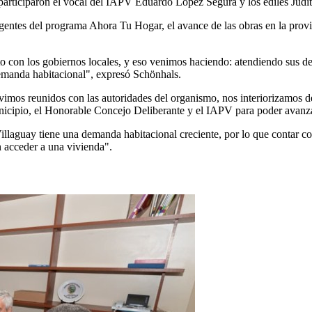
 participaron el vocal del IAPV Eduardo López Segura y los ediles Judi
gentes del programa Ahora Tu Hogar, el avance de las obras en la provin
to con los gobiernos locales, y eso venimos haciendo: atendiendo sus 
emanda habitacional", expresó Schönhals.
uvimos reunidos con las autoridades del organismo, nos interiorizamos de
unicipio, el Honorable Concejo Deliberante y el IAPV para poder avanza
illaguay tiene una demanda habitacional creciente, por lo que contar 
n acceder a una vivienda".