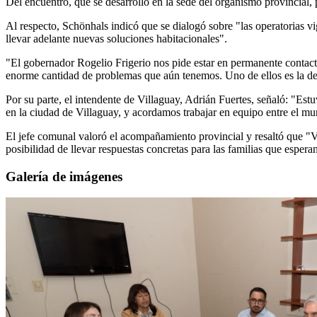
Del encuentro, que se desarrolló en la sede del organismo provincial,
Al respecto, Schönhals indicó que se dialogó sobre "las operatorias vi
llevar adelante nuevas soluciones habitacionales".
"El gobernador Rogelio Frigerio nos pide estar en permanente contac
enorme cantidad de problemas que aún tenemos. Uno de ellos es la d
Por su parte, el intendente de Villaguay, Adrián Fuertes, señaló: "Est
en la ciudad de Villaguay, y acordamos trabajar en equipo entre el m
El jefe comunal valoró el acompañamiento provincial y resaltó que "V
posibilidad de llevar respuestas concretas para las familias que espera
Galería de imágenes