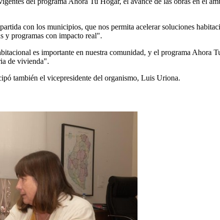
vigentes del programa Ahora Tu Hogar, el avance de las obras en el ámbi
artida con los municipios, que nos permita acelerar soluciones habit
ras y programas con impacto real".
bitacional es importante en nuestra comunidad, y el programa Ahora Tu
ria de vivienda".
cipó también el vicepresidente del organismo, Luis Uriona.