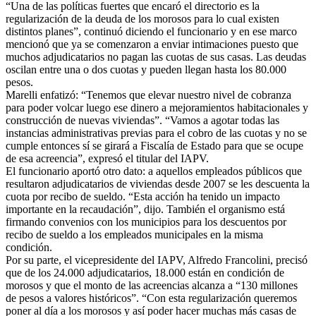
“Una de las políticas fuertes que encaró el directorio es la
regularización de la deuda de los morosos para lo cual existen
distintos planes”, continuó diciendo el funcionario y en ese marco
mencionó que ya se comenzaron a enviar intimaciones puesto que
muchos adjudicatarios no pagan las cuotas de sus casas. Las deudas
oscilan entre una o dos cuotas y pueden llegan hasta los 80.000
pesos.
Marelli enfatizó: “Tenemos que elevar nuestro nivel de cobranza
para poder volcar luego ese dinero a mejoramientos habitacionales y
construcción de nuevas viviendas”. “Vamos a agotar todas las
instancias administrativas previas para el cobro de las cuotas y no se
cumple entonces sí se girará a Fiscalía de Estado para que se ocupe
de esa acreencia”, expresó el titular del IAPV.
El funcionario aportó otro dato: a aquellos empleados públicos que
resultaron adjudicatarios de viviendas desde 2007 se les descuenta la
cuota por recibo de sueldo. “Esta acción ha tenido un impacto
importante en la recaudación”, dijo. También el organismo está
firmando convenios con los municipios para los descuentos por
recibo de sueldo a los empleados municipales en la misma
condición.
Por su parte, el vicepresidente del IAPV, Alfredo Francolini, precisó
que de los 24.000 adjudicatarios, 18.000 están en condición de
morosos y que el monto de las acreencias alcanza a “130 millones
de pesos a valores históricos”. “Con esta regularización queremos
poner al día a los morosos y así poder hacer muchas más casas de