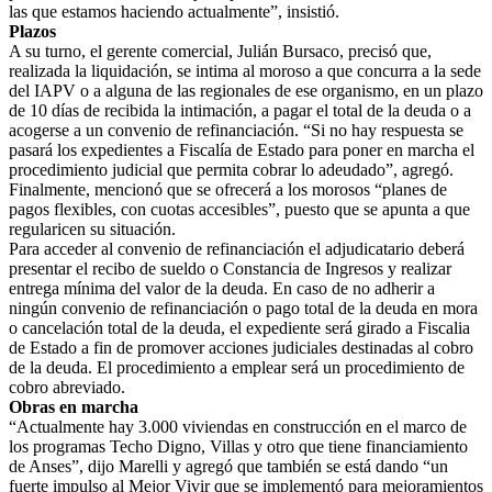
las que estamos haciendo actualmente”, insistió.
Plazos
A su turno, el gerente comercial, Julián Bursaco, precisó que,
realizada la liquidación, se intima al moroso a que concurra a la sede
del IAPV o a alguna de las regionales de ese organismo, en un plazo
de 10 días de recibida la intimación, a pagar el total de la deuda o a
acogerse a un convenio de refinanciación. “Si no hay respuesta se
pasará los expedientes a Fiscalía de Estado para poner en marcha el
procedimiento judicial que permita cobrar lo adeudado”, agregó.
Finalmente, mencionó que se ofrecerá a los morosos “planes de
pagos flexibles, con cuotas accesibles”, puesto que se apunta a que
regularicen su situación.
Para acceder al convenio de refinanciación el adjudicatario deberá
presentar el recibo de sueldo o Constancia de Ingresos y realizar
entrega mínima del valor de la deuda. En caso de no adherir a
ningún convenio de refinanciación o pago total de la deuda en mora
o cancelación total de la deuda, el expediente será girado a Fiscalia
de Estado a fin de promover acciones judiciales destinadas al cobro
de la deuda. El procedimiento a emplear será un procedimiento de
cobro abreviado.
Obras en marcha
“Actualmente hay 3.000 viviendas en construcción en el marco de
los programas Techo Digno, Villas y otro que tiene financiamiento
de Anses”, dijo Marelli y agregó que también se está dando “un
fuerte impulso al Mejor Vivir que se implementó para mejoramientos