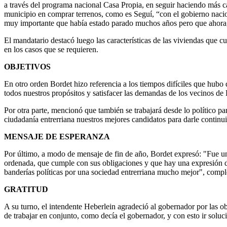
a través del programa nacional Casa Propia, en seguir haciendo más c
municipio en comprar terrenos, como es Seguí, “con el gobierno nacion
muy importante que había estado parado muchos años pero que ahora, p
El mandatario destacó luego las características de las viviendas que c
en los casos que se requieren.
OBJETIVOS
En otro orden Bordet hizo referencia a los tiempos difíciles que hubo 
todos nuestros propósitos y satisfacer las demandas de los vecinos de 
Por otra parte, mencionó que también se trabajará desde lo político para
ciudadanía entrerriana nuestros mejores candidatos para darle continu
MENSAJE DE ESPERANZA
Por último, a modo de mensaje de fin de año, Bordet expresó: "Fue un
ordenada, que cumple con sus obligaciones y que hay una expresión de 
banderías políticas por una sociedad entrerriana mucho mejor", compl
GRATITUD
A su turno, el intendente Heberlein agradeció al gobernador por las o
de trabajar en conjunto, como decía el gobernador, y con esto ir soluc