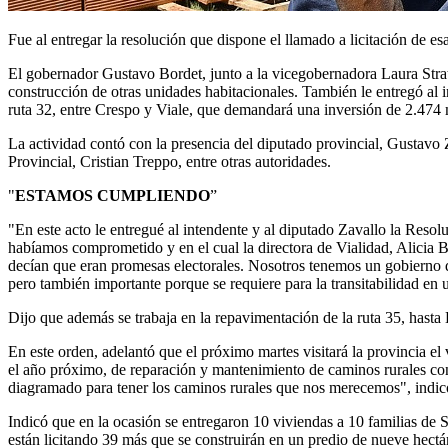
Fue al entregar la resolución que dispone el llamado a licitación de es
El gobernador Gustavo Bordet, junto a la vicegobernadora Laura Stratt
construcción de otras unidades habitacionales. También le entregó al i
ruta 32, entre Crespo y Viale, que demandará una inversión de 2.474 mi
La actividad contó con la presencia del diputado provincial, Gustavo Za
Provincial, Cristian Treppo, entre otras autoridades.
"
ESTAMOS CUMPLIENDO
”
"En este acto le entregué al intendente y al diputado Zavallo la Reso
habíamos comprometido y en el cual la directora de Vialidad, Alicia 
decían que eran promesas electorales. Nosotros tenemos un gobierno 
pero también importante porque se requiere para la transitabilidad en 
Dijo que además se trabaja en la repavimentación de la ruta 35, hast
En este orden, adelantó que el próximo martes visitará la provincia 
el año próximo, de reparación y mantenimiento de caminos rurales c
diagramado para tener los caminos rurales que nos merecemos", indicó
Indicó que en la ocasión se entregaron 10 viviendas a 10 familias de
están licitando 39 más que se construirán en un predio de nueve hect