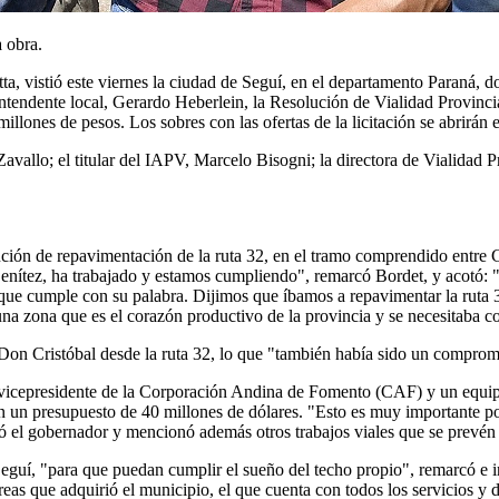
a obra.
a, vistió este viernes la ciudad de Seguí, en el departamento Paraná, d
ntendente local, Gerardo Heberlein, la Resolución de Vialidad Provincia
llones de pesos. Los sobres con las ofertas de la licitación se abrirán
vallo; el titular del IAPV, Marcelo Bisogni; la directora de Vialidad Pro
lución de repavimentación de la ruta 32, en el tramo comprendido entre
Benítez, ha trabajado y estamos cumpliendo", remarcó Bordet, y acotó:
que cumple con su palabra. Dijimos que íbamos a repavimentar la ruta
una zona que es el corazón productivo de la provincia y se necesitaba co
a Don Cristóbal desde la ruta 32, lo que "también había sido un compr
el vicepresidente de la Corporación Andina de Fomento (CAF) y un equi
on un presupuesto de 40 millones de dólares. "Esto es muy importante 
 el gobernador y mencionó además otros trabajos viales que se prevén 
 Seguí, "para que puedan cumplir el sueño del techo propio", remarcó e 
áreas que adquirió el municipio, el que cuenta con todos los servicios