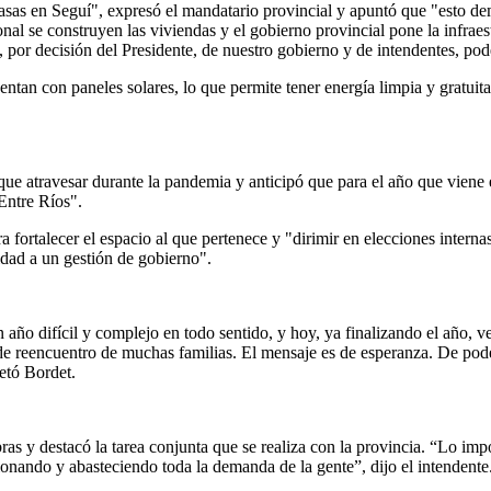
asas en Seguí", expresó el mandatario provincial y apuntó que "esto de
al se construyen las viviendas y el gobierno provincial pone la infraes
or decisión del Presidente, de nuestro gobierno y de intendentes, pode
uentan con paneles solares, lo que permite tener energía limpia y gratu
que atravesar durante la pandemia y anticipó que para el año que viene e
Entre Ríos".
 fortalecer el espacio al que pertenece y "dirimir en elecciones internas 
idad a un gestión de gobierno".
 año difícil y complejo en todo sentido, y hoy, ya finalizando el año, 
reencuentro de muchas familias. El mensaje es de esperanza. De poder c
etó Bordet.
bras y destacó la tarea conjunta que se realiza con la provincia. “Lo i
ionando y abasteciendo toda la demanda de la gente”, dijo el intendente